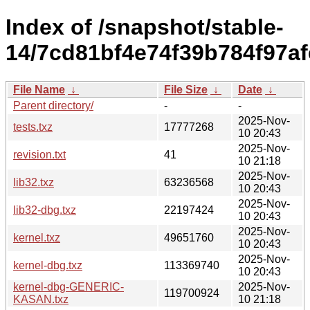
Index of /snapshot/stable-
14/7cd81bf4e74f39b784f97a
File Name
↓
File Size
↓
Date
↓
Parent directory/
-
-
2025-Nov-
tests.txz
17777268
10 20:43
2025-Nov-
revision.txt
41
10 21:18
2025-Nov-
lib32.txz
63236568
10 20:43
2025-Nov-
lib32-dbg.txz
22197424
10 20:43
2025-Nov-
kernel.txz
49651760
10 20:43
2025-Nov-
kernel-dbg.txz
113369740
10 20:43
kernel-dbg-GENERIC-
2025-Nov-
119700924
KASAN.txz
10 21:18